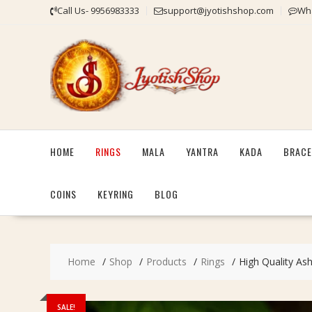
Skip
Call Us- 9956983333
support@jyotishshop.com
Wha
to
content
HOME
RINGS
MALA
YANTRA
KADA
BRACE
COINS
KEYRING
BLOG
Home
Shop
Products
Rings
High Quality Ash
SALE!