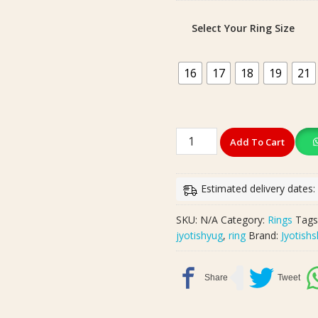
Select Your Ring Size
16
17
18
19
21
High
Add To Cart
Quality
Ashtadhatu
Shivling
Estimated delivery dates
Ring
With
SKU:
N/A
Category:
Rings
Tags
Shankh
jyotishyug
,
ring
Brand:
Jyotish
And
Gemstone
|
अष्टधातु
शिवलिंग