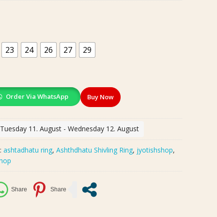
23
24
26
27
29
Order Via WhatsApp
Buy Now
: Tuesday 11. August - Wednesday 12. August
:
ashtadhatu ring
,
Ashthdhatu Shivling Ring
,
jyotishshop
,
shop