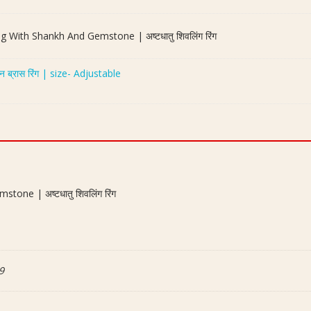
रिंग
quantity
g With Shankh And Gemstone | अष्टधातु शिवलिंग रिंग
्रास रिंग | size- Adjustable
one | अष्टधातु शिवलिंग रिंग
9