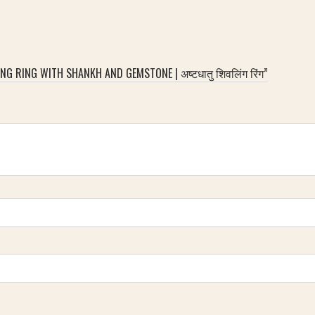
G RING WITH SHANKH AND GEMSTONE | अष्टधातु शिवलिंग रिंग”