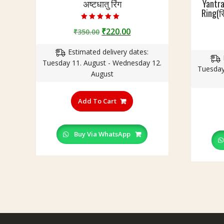
अष्टधातु रिंग
Yantra
शि
Ring(रि
व
लिं
Rated
Original
Current
₹
220.00
₹
350.00
5.00
ग
out of 5
price
price
रिं
Estimated delivery dates:
was:
is:
ग
Tuesday 11. August - Wednesday 12.
₹350.00.
₹220.00.
Tuesday
August
This
product
Add To Cart
has
multiple
variants.
Buy Via WhatsApp
The
options
may
be
chosen
on
the
product