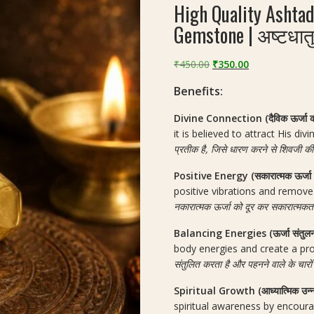
High Quality Ashta
Gemstone | अष्टधातु
Original
Current
₹
450.00
₹
350.00
price
price
Benefits:
was:
is:
₹450.00.
₹350.00.
Divine Connection (दैविक ऊर्जा की प
it is believed to attract His div
प्रतीक है, जिसे धारण करने से शिवजी की क
Positive Energy (सकारात्मक ऊर्जा क
positive vibrations and remov
नकारात्मक ऊर्जा को दूर कर सकारात्मकता 
Balancing Energies (ऊर्जा संतुलन
body energies and create a pr
संतुलित करता है और पहनने वाले के चारो
Spiritual Growth (आध्यात्मिक उन्न
spiritual awareness by encoura