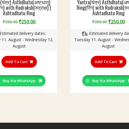
(यंत्र) Asthdhatu(अष्टधातु)
Yantra(यंत्र) Asthdhatu(अष्
ंग) with Rudraksh(रुद्राक्ष) |
Ring(रिंग) with Rudraksh(रुद्र
Ashtadhatu Ring
Ashtadhatu Ring
Original
Current
Original
C
₹
250.00
₹
250.00
₹
350.00
₹
350.00
price
price
price
p
Estimated delivery dates:
Estimated delivery da
was:
is:
was:
is
 11. August - Wednesday 12.
Tuesday 11. August - Wednes
₹350.00.
₹250.00.
₹350.00.
₹
August
August
This
T
product
p
Add To Cart
Add To Cart
has
h
multiple
m
variants.
v
Buy Via WhatsApp
Buy Via WhatsApp
The
T
options
o
may
m
be
b
chosen
c
on
o
the
t