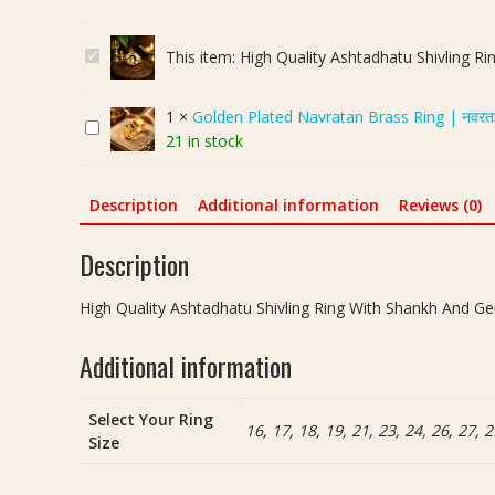
H
This item:
High Quality Ashtadhatu Shivling Rin
i
g
1
×
Golden Plated Navratan Brass Ring | नवरतन ब
G
h
21 in stock
o
Q
l
u
d
a
Description
Additional information
Reviews (0)
e
l
n
i
Description
P
t
l
y
High Quality Ashtadhatu Shivling Ring With Shankh And Gemst
a
A
t
s
Additional information
e
h
d
t
Select Your Ring
N
a
16, 17, 18, 19, 21, 23, 24, 26, 27, 2
Size
a
d
v
h
r
a