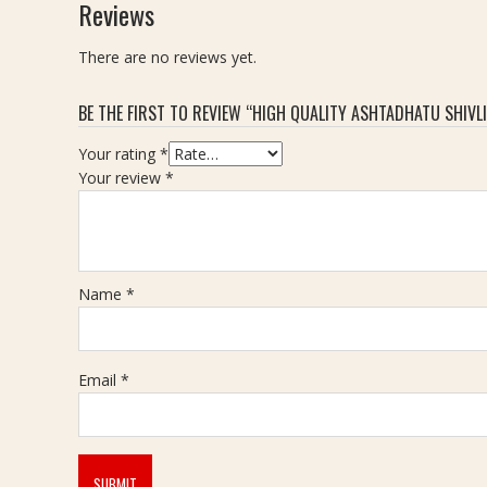
Reviews
a
t
t
u
There are no reviews yet.
a
S
n
h
BE THE FIRST TO REVIEW “HIGH QUALITY ASHTADHATU SHIVLIN
B
i
r
v
Your rating
*
a
l
Your review
*
s
i
s
n
R
g
i
R
n
i
Name
*
g
n
|
g
न
W
Email
*
व
i
र
t
त
h
न
S
ब्रा
h