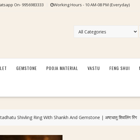
tsapp On- 9956983333
Working Hours - 10 AM-08 PM (Everyday)
LET
GEMSTONE
POOJA MATERIAL
VASTU
FENG SHUI
tadhatu Shivling Ring With Shankh And Gemstone | अष्टधातु शिवलिंग रिंग