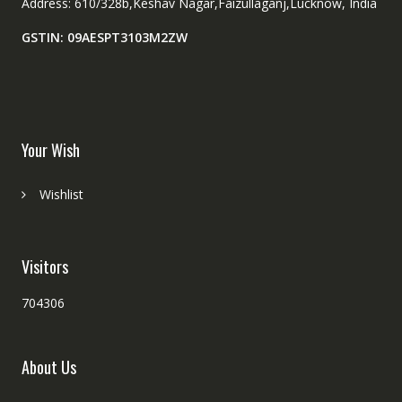
Address: 610/328b,Keshav Nagar,Faizullaganj,Lucknow, India
GSTIN: 09AESPT3103M2ZW
Your Wish
Wishlist
Visitors
704306
About Us