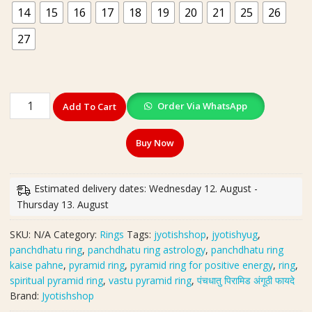
14
15
16
17
18
19
20
21
25
26
27
High
Order Via WhatsApp
Add To Cart
Quality
Panchadhatu
Buy Now
Pyramid
Ring(पंचधातु
पिरामिड
Estimated delivery dates: Wednesday 12. August -
रिंग)
Thursday 13. August
quantity
SKU:
N/A
Category:
Rings
Tags:
jyotishshop
,
jyotishyug
,
panchdhatu ring
,
panchdhatu ring astrology
,
panchdhatu ring
kaise pahne
,
pyramid ring
,
pyramid ring for positive energy
,
ring
,
spiritual pyramid ring
,
vastu pyramid ring
,
पंचधातु पिरामिड अंगूठी फायदे
Brand:
Jyotishshop