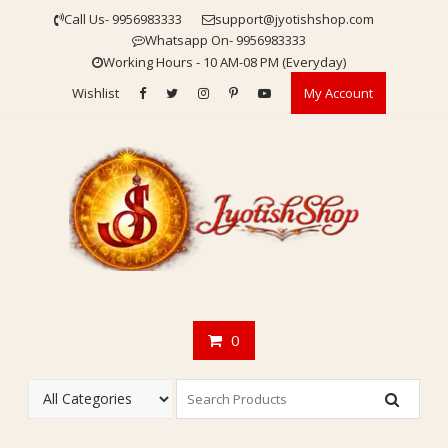
Skip
Call Us- 9956983333
support@jyotishshop.com
to
Whatsapp On- 9956983333
content
Working Hours - 10 AM-08 PM (Everyday)
Wishlist
My Account
0