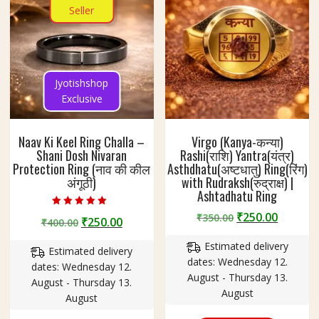
on
Seller
product
the
page
product
page
Jyotishshop
Exclusive
Naav Ki Keel Ring Challa –
Virgo (Kanya-कन्या)
Shani Dosh Nivaran
Rashi(राशि) Yantra(यंत्र)
Protection Ring (नाव की कील
Asthdhatu(अष्टधातु) Ring(रिंग)
अंगूठी)
with Rudraksh(रुद्राक्ष) |
Ashtadhatu Ring
Rated
Original
Curren
₹
250.00
₹
350.00
Original
Current
₹
250.00
₹
400.00
5.00
price
price
out of 5
price
price
Estimated delivery
was:
is:
Estimated delivery
was:
is:
dates: Wednesday 12.
₹350.00.
₹250.00
dates: Wednesday 12.
₹400.00.
₹250.00.
August - Thursday 13.
August - Thursday 13.
August
August
This