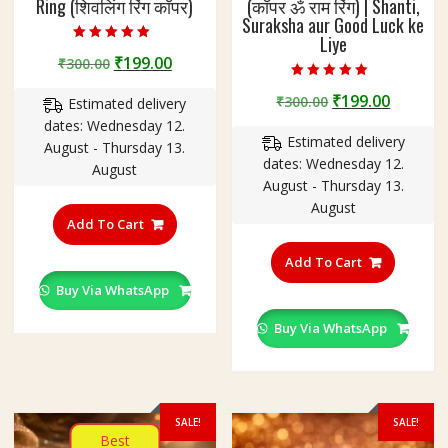
Ring (शिवलिंग रिंग कॉपर)
(कॉपर ॐ राम रिंग) | Shanti,
Suraksha aur Good Luck ke
Liye
Rated
Original
Current
₹
199.00
₹
300.00
4.75
out of 5
price
price
Rated
Original
Curren
₹
199.00
₹
300.00
5.00
Estimated delivery
was:
is:
out of 5
price
price
dates: Wednesday 12.
₹300.00.
₹199.00.
Estimated delivery
was:
is:
August - Thursday 13.
dates: Wednesday 12.
₹300.00.
₹199.00
August
August - Thursday 13.
This
August
product
Add To Cart
This
has
product
Add To Cart
multiple
has
variants.
Buy Via WhatsApp
multiple
The
variants
Buy Via WhatsApp
options
The
may
options
be
may
chosen
be
on
SALE!
SALE!
chosen
Best
the