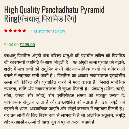
High Quality Panchadhatu Pyramid
Ring(पंचधातु पिरामिड रिंग)
(
1
customer review)
Rated
1
5.00
out
of 5 based on
customer rating
Original
Current
₹
400.00
₹
299.00
price
price
पंचधातु पिरामिड अंगूठी पांच पवित्र धातुओं की प्राचीन शक्ति को पिरामिड
was:
is:
की रहस्यमयी ज्यामिति के साथ जोड़ती है। यह अंगूठी ऊर्जा प्रवाह को बढ़ाने,
₹400.00.
₹299.00.
शरीर में पांच तत्वों को संतुलित करने और आध्यात्मिक तरंगों को शक्तिशाली
बनाने में सहायक मानी जाती है। पिरामिड का आकार सकारात्मक ब्रह्मांडीय
ऊर्जा को केंद्रित और प्रवाहित करने में मदद करता है, जिससे मानसिक
स्पष्टता, शांति और नकारात्मकता से सुरक्षा मिलती है। पंचधातु (सोना, चांदी,
तांबा, जस्ता और लोहा) रोग प्रतिरोधक क्षमता को मजबूत करता है,
भावनात्मक संतुलन लाता है और इच्छाशक्ति को बढ़ाता है। इस अंगूठी को
पहनने से ध्यान, आध्यात्मिक जागृति और संपूर्ण कल्याण में सहायता मिलती है।
यह उन लोगों के लिए विशेष रूप से लाभकारी है जो आंतरिक संतुलन, समृद्धि
और ब्रह्मांडीय ऊर्जा से गहरा जुड़ाव प्राप्त करना चाहते हैं।