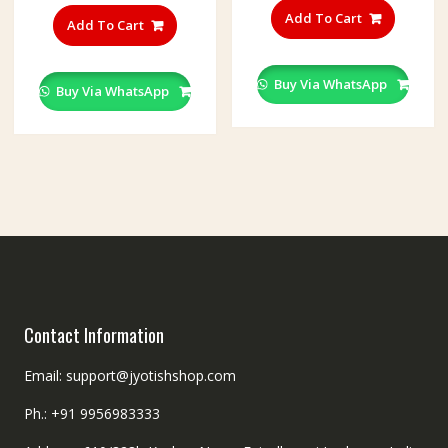
This
product
Add To Cart
product
Add To Cart
has
has
multiple
multiple
variants
Buy Via WhatsApp
variants.
Buy Via WhatsApp
The
The
options
options
may
may
be
be
chosen
chosen
on
on
the
the
product
product
page
page
Contact Information
Email: support@jyotishshop.com
Ph.: +91 9956983333