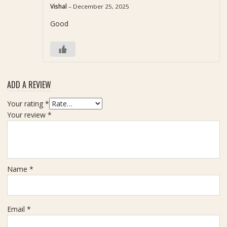
Rated
5
out of
Vishal
–
December 25, 2025
5
Good
ADD A REVIEW
Your rating
*
Your review
*
Name
*
Email
*