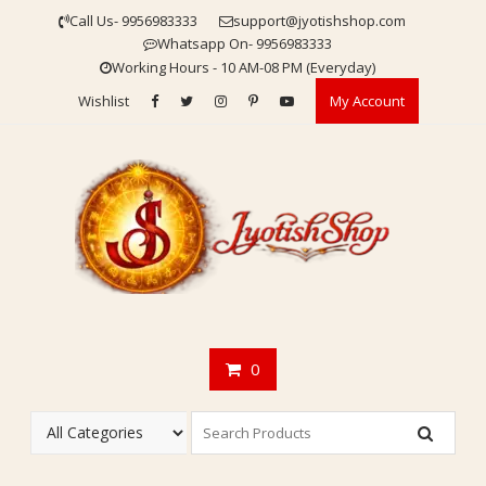
Skip
Call Us- 9956983333
support@jyotishshop.com
to
Whatsapp On- 9956983333
content
Working Hours - 10 AM-08 PM (Everyday)
Wishlist
My Account
0