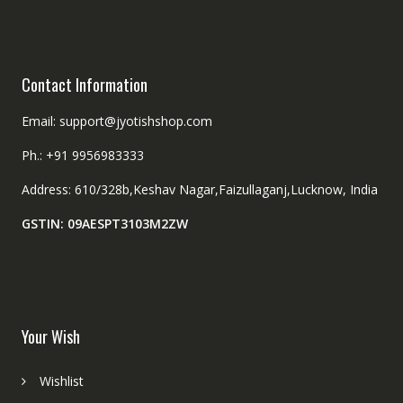
the
the
product
product
page
page
Contact Information
Email: support@jyotishshop.com
Ph.: +91 9956983333
Address: 610/328b,Keshav Nagar,Faizullaganj,Lucknow, India
GSTIN: 09AESPT3103M2ZW
Your Wish
Wishlist