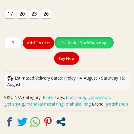
17
20
23
26
Mahakal
Order Via WhatsApp
Add To Cart
Golden
Metal
Buy Now
Ring(महाकाल
गोल्डन
मेटल
Estimated delivery dates: Friday 14. August - Saturday 15.
रिंग)
August
quantity
SKU:
N/A
Category:
Rings
Tags:
brass ring
,
jyotishshop
,
jyotishyug
,
mahakal metal ring
,
mahakal ring
Brand:
Jyotishshop