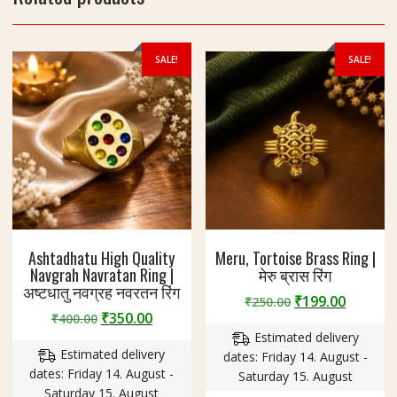
SALE!
SALE!
Ashtadhatu High Quality
Meru, Tortoise Brass Ring |
Navgrah Navratan Ring |
मेरु ब्रास रिंग
अष्टधातु नवग्रह नवरतन रिंग
Original
Curren
₹
199.00
₹
250.00
Original
Current
₹
350.00
₹
400.00
price
price
price
price
Estimated delivery
was:
is:
Estimated delivery
was:
is:
dates: Friday 14. August -
₹250.00.
₹199.00
dates: Friday 14. August -
₹400.00.
₹350.00.
Saturday 15. August
Saturday 15. August