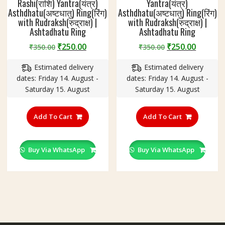
Rashi(राशि) Yantra(यंत्र)
Yantra(यंत्र)
Asthdhatu(अष्टधातु) Ring(रिंग)
Asthdhatu(अष्टधातु) Ring(रिंग)
with Rudraksh(रुद्राक्ष) |
with Rudraksh(रुद्राक्ष) |
Ashtadhatu Ring
Ashtadhatu Ring
Original
Current
Original
Curren
₹
250.00
₹
250.00
₹
350.00
₹
350.00
price
price
price
price
Estimated delivery
Estimated delivery
was:
is:
was:
is:
dates: Friday 14. August -
dates: Friday 14. August -
₹350.00.
₹250.00.
₹350.00.
₹250.00
Saturday 15. August
Saturday 15. August
This
This
product
product
Add To Cart
Add To Cart
has
has
multiple
multiple
variants.
variants
Buy Via WhatsApp
Buy Via WhatsApp
The
The
options
options
may
may
be
be
chosen
chosen
on
on