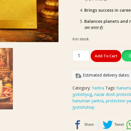
Brings success in care
Balances planets and 
कम करता है)
6 in stock
Gold
Add To Cart
Plated
Copper
Shri
Estimated delivery dates:
Panchmukhi
Hanuman
Category:
Yantra
Tags:
hanuma
Yantra-
jyotishyug
,
nazar dosh protect
Shakti,
hanuman yantra
,
protection ya
Suraksha
Jyotishshop
&
Success
ke
liye