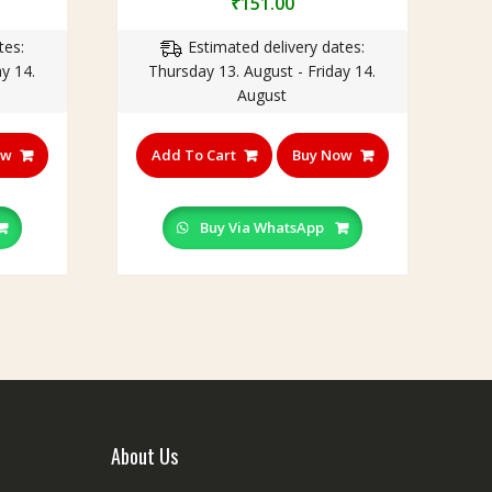
₹
151.00
tes:
Estimated delivery dates:
y 14.
Thursday 13. August - Friday 14.
August
ow
Add To Cart
Buy Now
Buy Via WhatsApp
About Us