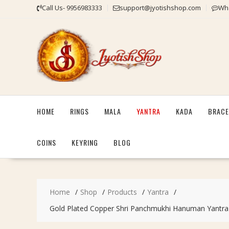
Skip
Call Us- 9956983333
support@jyotishshop.com
Wha
to
content
HOME
RINGS
MALA
YANTRA
KADA
BRACE
COINS
KEYRING
BLOG
Home
Shop
Products
Yantra
Gold Plated Copper Shri Panchmukhi Hanuman Yantra-Shak