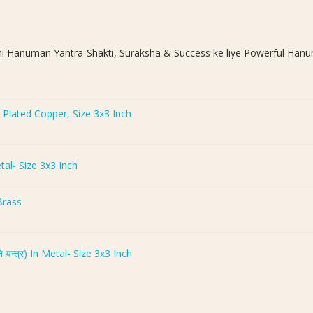
Powerful
Hanuman
Yantra(श्री
Hanuman Yantra-Shakti, Suraksha & Success ke liye Powerful Hanuman Yan
पंचमुखी
हनुमान
यन्त्र
कॉपर),
ld Plated Copper, Size 3x3 Inch
Size
3x3
inch
tal- Size 3x3 Inch
quantity
Brass
 यन्त्र) In Metal- Size 3x3 Inch