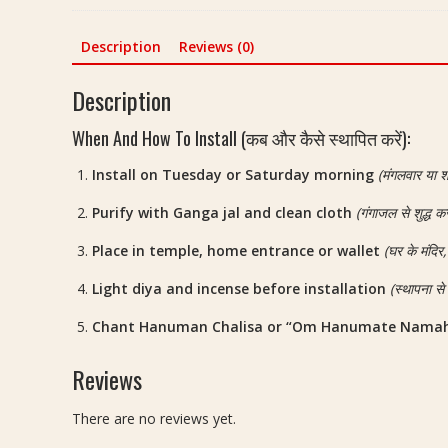
S
P
r
M
ल
a
h
l
a
a
स
n
r
a
Description
Reviews (0)
n
n
र्प
i
i
t
(
g
यो
K
P
e
Description
व
a
ग
a
a
d
शी
l
)
w
n
B
When And How To Install (कब और कैसे स्थापित करें):
क
Y
Y
a
c
r
र
a
a
Install on Tuesday or Saturday morning
(मंगलवार या श
c
h
a
ण
n
n
h
m
h
)
t
t
Purify with Ganga jal and clean cloth
(गंगाजल से शुद्ध कर
(
u
a
Y
r
r
श
k
s
a
a
Place in temple, home entrance or wallet
(घर के मंदिर, म
a
नि
h
p
n
(
(
क
i
a
Light diya and incense before installation
(स्थापना स
t
मं
य
व
H
t
r
ग
न्त्र
Chant Hanuman Chalisa or “Om Hanumate Nama
च
a
i
a
ल
)
)
n
(
(
य
-
Reviews
u
G
यं
न्त्र
G
m
u
त्र
)
o
There are no reviews yet.
a
r
)
I
l
n
u
L