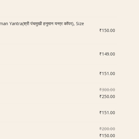
tra(श्री पंचमुखी हनुमान यन्त्र कॉपर), Size
₹
150.00
₹
149.00
₹
151.00
Original
₹
300.00
price
Current
₹
250.00
was:
price
₹300.00.
is:
₹
151.00
₹250.00.
Original
₹
200.00
price
Current
₹
150.00