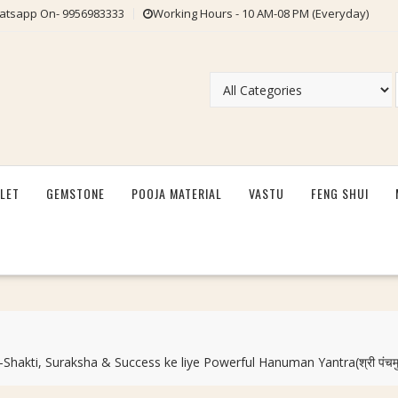
tsapp On- 9956983333
Working Hours - 10 AM-08 PM (Everyday)
LET
GEMSTONE
POOJA MATERIAL
VASTU
FENG SHUI
ti, Suraksha & Success ke liye Powerful Hanuman Yantra(श्री पंचमुखी ह