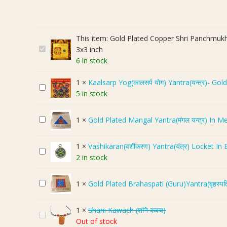
This item:
Gold Plated Copper Shri Panchmukhi 
G
3x3 inch
o
6 in stock
l
1
×
Kaalsarp Yog(कालसर्प योग) Yantra(यन्त्र)- Go
d
K
5 in stock
P
a
l
a
a
G
1
×
Gold Plated Mangal Yantra(मंगल यन्त्र) In Me
l
t
o
s
e
l
a
1
×
Vashikaran(वशीकरण) Yantra(यंत्र) Locket In 
d
V
d
r
2 in stock
C
a
P
p
o
s
l
Y
p
G
1
×
Gold Plated Brahaspati (Guru)Yantra(बृहस्पति
h
a
o
p
o
i
t
g
e
l
k
e
1
×
Shani Kawach (शनि कवच)
(
S
r
d
a
d
Out of stock
का
h