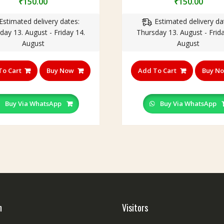
₹
150.00
₹
150.00
Estimated delivery dates:
Estimated delivery da
day 13. August - Friday 14.
Thursday 13. August - Frida
August
August
To Cart
Buy Now
Add To Cart
Buy N
Buy Via WhatsApp
Buy Via WhatsApp
h
Visitors